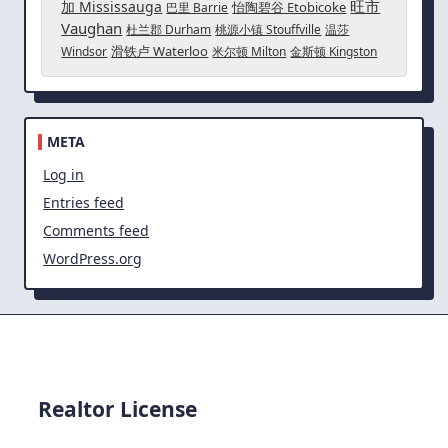
旺市
加 Mississauga
怡陶碧谷 Etobicoke
巴里 Barrie
Vaughan
杜兰郡 Durham
桃源小镇 Stouffville
温莎
滑铁卢 Waterloo
Windsor
米尔顿 Milton
金斯顿 Kingston
META
Log in
Entries feed
Comments feed
WordPress.org
Realtor License