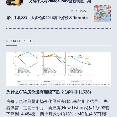
万锦于人村Village Park全新镇屋二期
subtitle
screen-
NEXT POST
reader-
犀牛手札223：大多伦多2016高中好校区-Toronto
text">Page</span>
RELATED POSTS
为什么GTA房价没有继续下跌？(犀牛手札628)
房价，也许只是市场变化最后表现出来的那个结果。 先
看供需：过去三个月，新挂牌(New Listings)从17,698套
下降到14,484套，两个月减少约18%；MOI由4.8下降到