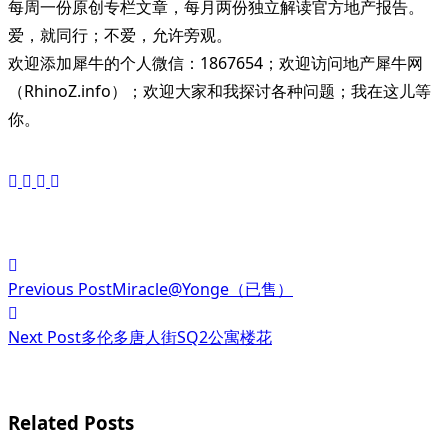
每周一份原创专栏文章，每月两份独立解读官方地产报告。
爱，就同行；不爱，允许旁观。
欢迎添加犀牛的个人微信：1867654；欢迎访问地产犀牛网
（RhinoZ.info）；欢迎大家和我探讨各种问题；我在这儿等
你。
<span
Previous Post
Miracle@Yonge（已售）
class="nav-
subtitle
Next Post
多伦多唐人街SQ2公寓楼花
screen-
reader-
Related Posts