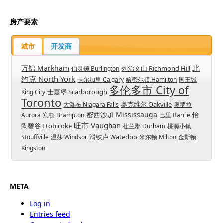
房产要素
城市
开发商
北
万锦 Markham
列治文山 Richmond Hill
伯灵顿 Burlington
约克 North York
卡尔加里 Calgary
哈密尔顿 Hamilton
国王城
多伦多市 City of
士嘉堡 Scarborough
King City
Toronto
奥克维尔 Oakville
大瀑布 Niagara Falls
奥罗拉
密西沙加 Mississauga
怡
Aurora
宾顿 Brampton
巴里 Barrie
旺市 Vaughan
陶碧谷 Etobicoke
杜兰郡 Durham
桃源小镇
滑铁卢 Waterloo
Stouffville
温莎 Windsor
米尔顿 Milton
金斯顿
Kingston
META
Log in
Entries feed