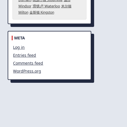
滑铁卢 Waterloo
Windsor
米尔顿
Milton
金斯顿 Kingston
META
Log in
Entries feed
Comments feed
WordPress.org