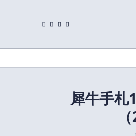
Skip
to
content
犀牛手札1
（