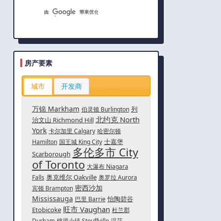
房产要素
城市
开发商
万锦 Markham
列
伯灵顿 Burlington
北约克 North
治文山 Richmond Hill
York
卡尔加里 Calgary
哈密尔顿
士嘉堡
Hamilton
国王城 King City
多伦多市 City
Scarborough
of Toronto
大瀑布 Niagara
奥克维尔 Oakville
Falls
奥罗拉 Aurora
密西沙加
宾顿 Brampton
Mississauga
怡陶碧谷
巴里 Barrie
旺市 Vaughan
Etobicoke
杜兰郡
Durham
桃源小镇 Stouffville
温莎