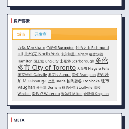
房产要素
城市
开发商
万锦 Markham
列治文山 Richmond
伯灵顿 Burlington
北约克 North York
Hill
卡尔加里 Calgary
哈密尔顿
多伦
士嘉堡 Scarborough
Hamilton
国王城 King City
多市 City of Toronto
大瀑布 Niagara Falls
密西沙
奥克维尔 Oakville
奥罗拉 Aurora
宾顿 Brampton
旺市
加 Mississauga
怡陶碧谷 Etobicoke
巴里 Barrie
Vaughan
杜兰郡 Durham
桃源小镇 Stouffville
温莎
滑铁卢 Waterloo
Windsor
米尔顿 Milton
金斯顿 Kingston
META