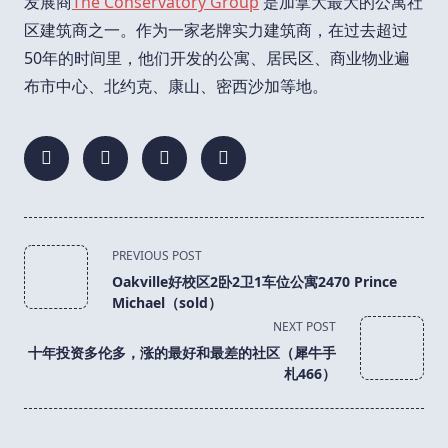
发展商
The Conservatory Group
是加拿大最大的公寓社
区建筑商之一。作为一家老牌实力建筑商，在过去超过
50年的时间里，他们开发的公寓、居民区、商业物业遍
布市中心、北约克、康山、密西沙加等地。
<span
PREVIOUS POST
class="nav-
Oakville好校区2卧2卫1车位公寓2470 Prince
subtitle
Michael（sold）
screen-
NEXT POST
reader-
十年投资多伦多，涨的最好和最差的社区（犀牛手
text">Page</span>
札466）