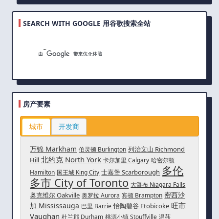
SEARCH WITH GOOGLE 用谷歌搜索全站
房产要素
城市
开发商
万锦 Markham
列治文山 Richmond
伯灵顿 Burlington
北约克 North York
Hill
卡尔加里 Calgary
哈密尔顿
多伦
士嘉堡 Scarborough
Hamilton
国王城 King City
多市 City of Toronto
大瀑布 Niagara Falls
密西沙
奥克维尔 Oakville
奥罗拉 Aurora
宾顿 Brampton
旺市
加 Mississauga
怡陶碧谷 Etobicoke
巴里 Barrie
Vaughan
杜兰郡 Durham
桃源小镇 Stouffville
温莎