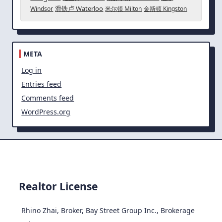
滑铁卢 Waterloo
Windsor
米尔顿 Milton
金斯顿 Kingston
META
Log in
Entries feed
Comments feed
WordPress.org
Realtor License
Rhino Zhai, Broker, Bay Street Group Inc., Brokerage