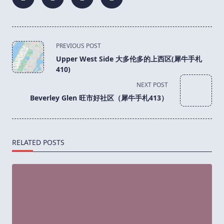
<span
PREVIOUS POST
class="nav-
Upper West Side 大多伦多的上西区(犀牛手札
subtitle
410)
screen-
NEXT POST
reader-
Beverley Glen 旺市好社区（犀牛手札413）
text">Page</span>
RELATED POSTS