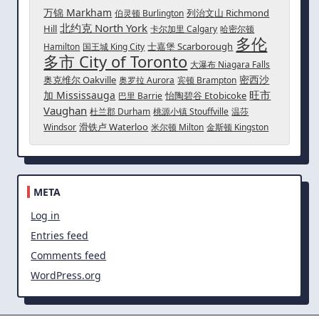
万锦 Markham
列治文山 Richmond
伯灵顿 Burlington
北约克 North York
Hill
卡尔加里 Calgary
哈密尔顿
多伦
士嘉堡 Scarborough
Hamilton
国王城 King City
多市 City of Toronto
大瀑布 Niagara Falls
密西沙
奥克维尔 Oakville
奥罗拉 Aurora
宾顿 Brampton
旺市
加 Mississauga
怡陶碧谷 Etobicoke
巴里 Barrie
Vaughan
杜兰郡 Durham
桃源小镇 Stouffville
温莎
滑铁卢 Waterloo
Windsor
米尔顿 Milton
金斯顿 Kingston
META
Log in
Entries feed
Comments feed
WordPress.org