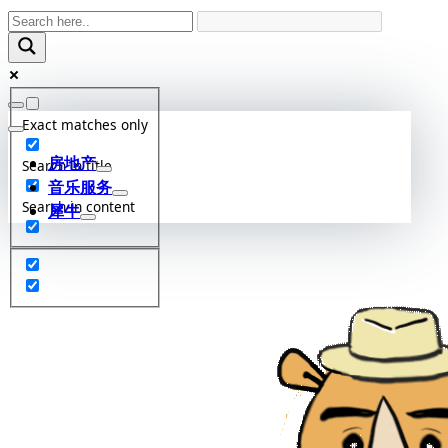
Skip
to
content
Exact matches only
房地产
Search in title
音乐服务
Search in content
犀牛