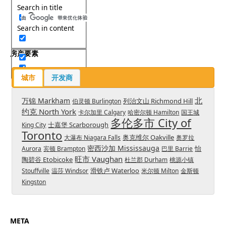
Search in title
Search in content
房产要素
城市
开发商
北
万锦 Markham
列治文山 Richmond Hill
伯灵顿 Burlington
约克 North York
卡尔加里 Calgary
哈密尔顿 Hamilton
国王城
多伦多市 City of
士嘉堡 Scarborough
King City
Toronto
奥克维尔 Oakville
大瀑布 Niagara Falls
奥罗拉
密西沙加 Mississauga
怡
Aurora
宾顿 Brampton
巴里 Barrie
旺市 Vaughan
陶碧谷 Etobicoke
杜兰郡 Durham
桃源小镇
滑铁卢 Waterloo
Stouffville
温莎 Windsor
米尔顿 Milton
金斯顿
Kingston
META