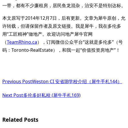
一带，都有不少廉租房，居民鱼龙混杂，治安不是特别达标。
本文原写于2014年12月7日，后有更新。文章为犀牛原创，允
许转载，但请保留作者及原文链接。我是犀牛，我在多伦多
用“工匠精神”做地产。欢迎访问地产犀牛官网
（
TeamRhino.ca
），订阅微信公众平台“这就是多伦多”（号
码：Toronto-RealEstate），和我一起“价值投资房地产”！
<span
Previous Post
Weston CI 安省IB学校介绍（犀牛手札144）
class="nav-
subtitle
Next Post
多伦多好私校 (犀牛手札169)
screen-
reader-
Related Posts
text">Page</span>