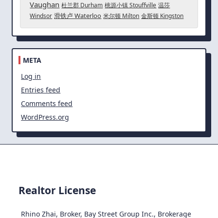
Vaughan
杜兰郡 Durham
桃源小镇 Stouffville
温莎
滑铁卢 Waterloo
Windsor
米尔顿 Milton
金斯顿 Kingston
META
Log in
Entries feed
Comments feed
WordPress.org
Realtor License
Rhino Zhai, Broker, Bay Street Group Inc., Brokerage