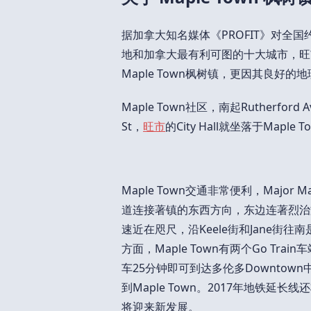
据加拿大知名媒体《PROFIT》对全国
地和加拿大最有利可图的十大城市，旺
Maple Town枫树镇，更因其良好
Maple Town社区，南起Rutherford
St，
旺市
的City Hall就坐落于Maple 
Maple Town交通非常便利，Major Ma
道连接著镇的东西方向，东边连著烈治文山T
速近在咫尺，沿Keele街和Jane街往
方面，Maple Town有两个Go Trai
车25分钟即可到达多伦多Downtow
到Maple Town。2017年地铁延长线
将迎来新发展。