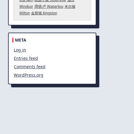
滑铁卢 Waterloo
Windsor
米尔顿
Milton
金斯顿 Kingston
META
Log in
Entries feed
Comments feed
WordPress.org