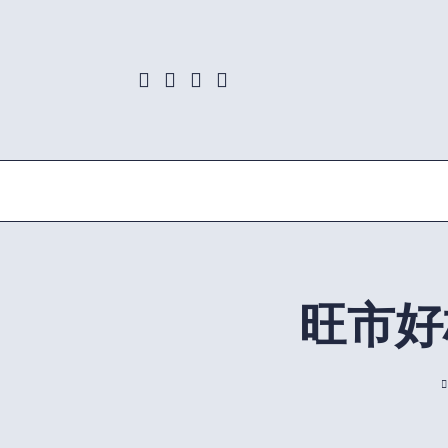
Skip
to
content
旺市好