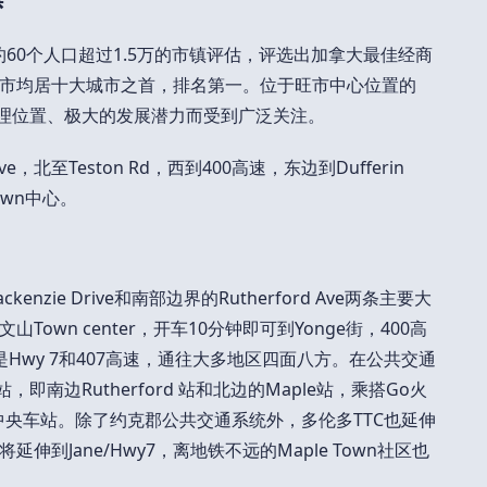
约60个人口超过1.5万的市镇评估，评选出加拿大最佳经商
市均居十大城市之首，排名第一。位于旺市中心位置的
的地理位置、极大的发展潜力而受到广泛关注。
 Ave，北至Teston Rd，西到400高速，东边到Dufferin
Town中心。
ckenzie Drive和南部边界的Rutherford Ave两条主要大
own center，开车10分钟即可到Yonge街，400高
南是Hwy 7和407高速，通往大多地区四面八方。在公共交通
n车站，即南边Rutherford 站和北边的Maple站，乘搭Go火
n中央车站。除了约克郡公共交通系统外，多伦多TTC也延伸
还将延伸到Jane/Hwy7，离地铁不远的Maple Town社区也