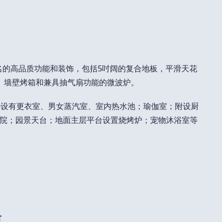
久知名的高品质功能和装饰，包括5吋阔的复合地板，平滑天花
、墙壁烤箱和兼具抽气扇功能的微波炉。
心设有更衣室、男女蒸汽室、室内热水池；瑜伽室；附设厨
院；园景天台；地面主层平台设置烧烤炉；宠物沐浴室等
镇