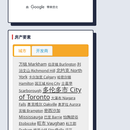
房产要素
城市
开发商
万锦 Markham
列
伯灵顿 Burlington
北约克 North
治文山 Richmond Hill
York
卡尔加里 Calgary
哈密尔顿
士嘉堡
Hamilton
国王城 King City
多伦多市 City
Scarborough
of Toronto
大瀑布 Niagara
奥克维尔 Oakville
Falls
奥罗拉 Aurora
密西沙加
宾顿 Brampton
Mississauga
怡陶碧谷
巴里 Barrie
旺市 Vaughan
Etobicoke
杜兰郡
Durham
桃源小镇 Stouffville
温莎