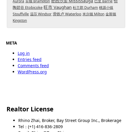
密西沙加 Mississauga
怡
Aurora
宾顿 Brampton
巴里 Barrie
旺市 Vaughan
陶碧谷 Etobicoke
杜兰郡 Durham
桃源小镇
滑铁卢 Waterloo
Stouffville
温莎 Windsor
米尔顿 Milton
金斯顿
Kingston
META
Log in
Entries feed
Comments feed
WordPress.org
Realtor License
Rhino Zhai, Broker, Bay Street Group Inc., Brokerage
Tel：(+1) 416-836-2809