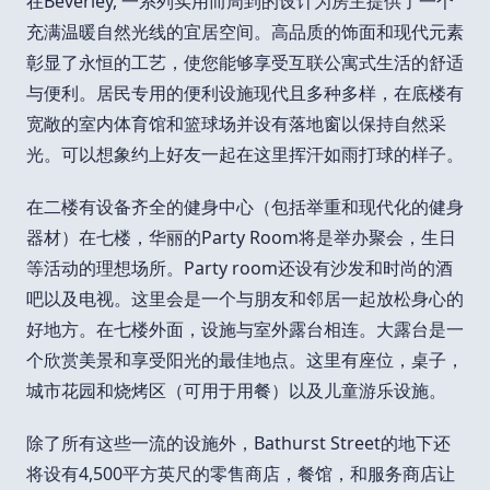
在Beverley, 一系列实用而周到的设计为房主提供了一个
充满温暖自然光线的宜居空间。高品质的饰面和现代元素
彰显了永恒的工艺，使您能够享受互联公寓式生活的舒适
与便利。居民专用的便利设施现代且多种多样，在底楼有
宽敞的室内体育馆和篮球场并设有落地窗以保持自然采
光。可以想象约上好友一起在这里挥汗如雨打球的样子。
在二楼有设备齐全的健身中心（包括举重和现代化的健身
器材）在七楼，华丽的Party Room将是举办聚会，生日
等活动的理想场所。Party room还设有沙发和时尚的酒
吧以及电视。这里会是一个与朋友和邻居一起放松身心的
好地方。在七楼外面，设施与室外露台相连。大露台是一
个欣赏美景和享受阳光的最佳地点。这里有座位，桌子，
城市花园和烧烤区（可用于用餐）以及儿童游乐设施。
除了所有这些一流的设施外，Bathurst Street的地下还
将设有4,500平方英尺的零售商店，餐馆，和服务商店让