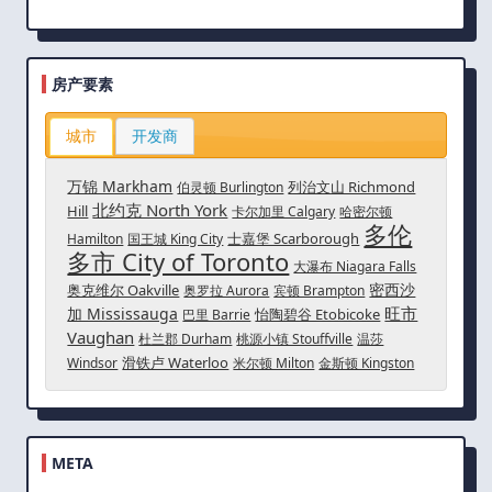
房产要素
城市
开发商
万锦 Markham
列治文山 Richmond
伯灵顿 Burlington
北约克 North York
Hill
卡尔加里 Calgary
哈密尔顿
多伦
士嘉堡 Scarborough
Hamilton
国王城 King City
多市 City of Toronto
大瀑布 Niagara Falls
密西沙
奥克维尔 Oakville
奥罗拉 Aurora
宾顿 Brampton
旺市
加 Mississauga
怡陶碧谷 Etobicoke
巴里 Barrie
Vaughan
杜兰郡 Durham
桃源小镇 Stouffville
温莎
滑铁卢 Waterloo
Windsor
米尔顿 Milton
金斯顿 Kingston
META