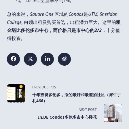
低，2019年空置率不到1%。
总的来说，
Square One
区域的
Condos
是
UTM, Sheridan
College,
白领出租及购买首选，出租潜力巨大。这里的
租
金堪比多伦多市中心，而价格只是市中心的
2/3
，
十分值
得投资。
<span
PREVIOUS POST
class="nav-
十年投资多伦多，涨的最好和最差的社区（犀牛手
subtitle
札466）
screen-
NEXT POST
reader-
In.DE Condos多伦多市中心楼花
text">Page</span>