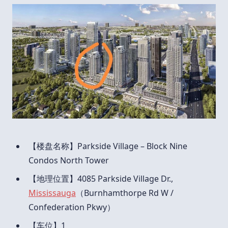
【楼盘名称】Parkside Village – Block Nine
Condos North Tower
【地理位置】4085 Parkside Village Dr.,
Mississauga
（Burnhamthorpe Rd W /
Confederation Pkwy）
【车位】1