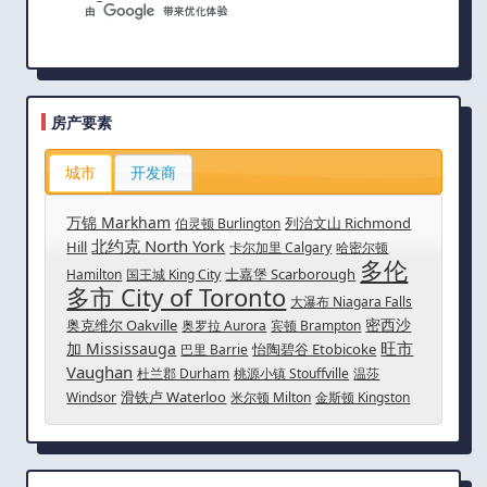
房产要素
城市
开发商
万锦 Markham
列治文山 Richmond
伯灵顿 Burlington
北约克 North York
Hill
卡尔加里 Calgary
哈密尔顿
多伦
士嘉堡 Scarborough
Hamilton
国王城 King City
多市 City of Toronto
大瀑布 Niagara Falls
密西沙
奥克维尔 Oakville
奥罗拉 Aurora
宾顿 Brampton
旺市
加 Mississauga
怡陶碧谷 Etobicoke
巴里 Barrie
Vaughan
杜兰郡 Durham
桃源小镇 Stouffville
温莎
滑铁卢 Waterloo
Windsor
米尔顿 Milton
金斯顿 Kingston