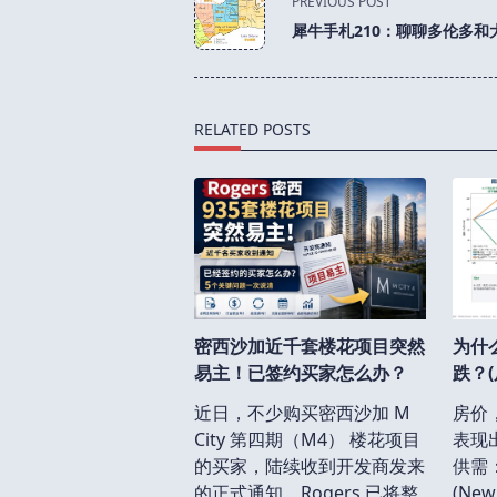
PREVIOUS POST
class="nav-
犀牛手札210：聊聊多伦多和
subtitle
screen-
reader-
text">Page</span>
RELATED POSTS
密西沙加近千套楼花项目突然
为什
易主！已签约买家怎么办？
跌？(
近日，不少购买密西沙加 M
房价
City 第四期（M4） 楼花项目
表现
的买家，陆续收到开发商发来
供需
的正式通知。Rogers 已将整
(New