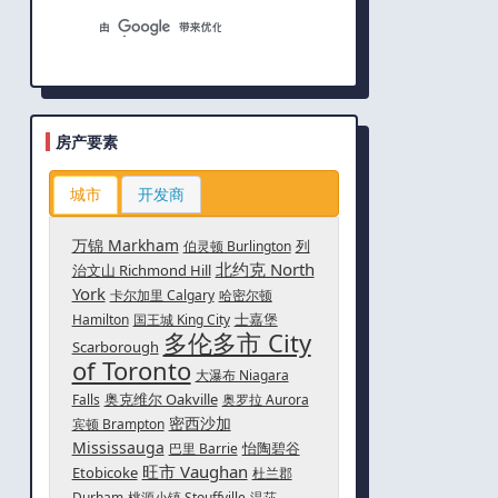
房产要素
城市
开发商
万锦 Markham
列
伯灵顿 Burlington
北约克 North
治文山 Richmond Hill
York
卡尔加里 Calgary
哈密尔顿
士嘉堡
Hamilton
国王城 King City
多伦多市 City
Scarborough
of Toronto
大瀑布 Niagara
奥克维尔 Oakville
Falls
奥罗拉 Aurora
密西沙加
宾顿 Brampton
Mississauga
怡陶碧谷
巴里 Barrie
旺市 Vaughan
Etobicoke
杜兰郡
Durham
桃源小镇 Stouffville
温莎