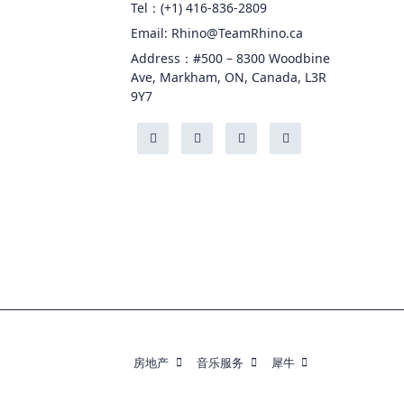
Tel：(+1) 416-836-2809
Email: Rhino@TeamRhino.ca
Address：#500 – 8300 Woodbine
Ave, Markham, ON, Canada, L3R
9Y7
房地产
音乐服务
犀牛