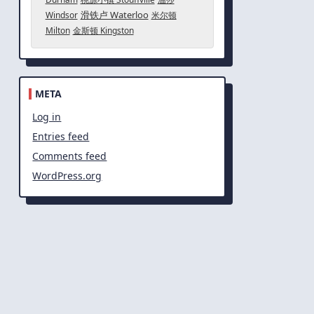
滑铁卢 Waterloo
Windsor
米尔顿
Milton
金斯顿 Kingston
META
Log in
Entries feed
Comments feed
WordPress.org