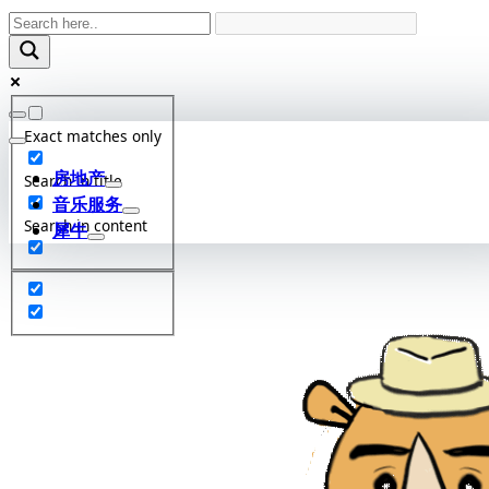
Skip
to
content
Exact matches only
房地产
Search in title
音乐服务
Search in content
犀牛