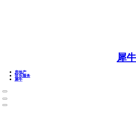
犀
房地产
音乐服务
犀牛