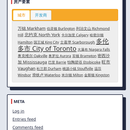
房产要素
城市
开发商
万锦 Markham
列治文山 Richmond
伯灵顿 Burlington
北约克 North York
Hill
卡尔加里 Calgary
哈密尔顿
多伦
士嘉堡 Scarborough
Hamilton
国王城 King City
多市 City of Toronto
大瀑布 Niagara Falls
密西沙
奥克维尔 Oakville
奥罗拉 Aurora
宾顿 Brampton
旺市
加 Mississauga
怡陶碧谷 Etobicoke
巴里 Barrie
Vaughan
杜兰郡 Durham
桃源小镇 Stouffville
温莎
滑铁卢 Waterloo
Windsor
米尔顿 Milton
金斯顿 Kingston
META
Log in
Entries feed
Comments feed