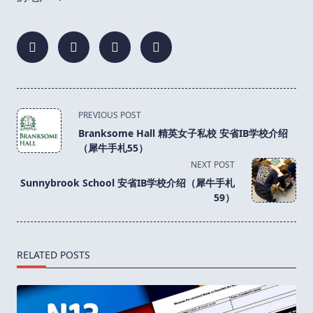
<span
PREVIOUS POST
class="nav-
Branksome Hall 精英女子私校 安省IB学校介绍
subtitle
（犀牛手札55）
screen-
NEXT POST
reader-
Sunnybrook School 安省IB学校介绍（犀牛手札
text">Page</span>
59）
RELATED POSTS