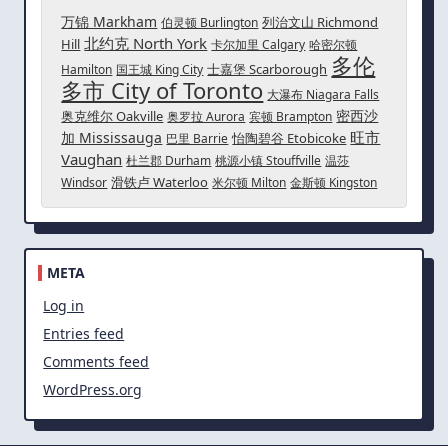
万锦 Markham
列治文山 Richmond
伯灵顿 Burlington
北约克 North York
Hill
卡尔加里 Calgary
哈密尔顿
多伦
士嘉堡 Scarborough
Hamilton
国王城 King City
多市 City of Toronto
大瀑布 Niagara Falls
密西沙
奥克维尔 Oakville
奥罗拉 Aurora
宾顿 Brampton
旺市
加 Mississauga
怡陶碧谷 Etobicoke
巴里 Barrie
Vaughan
杜兰郡 Durham
桃源小镇 Stouffville
温莎
滑铁卢 Waterloo
Windsor
米尔顿 Milton
金斯顿 Kingston
META
Log in
Entries feed
Comments feed
WordPress.org