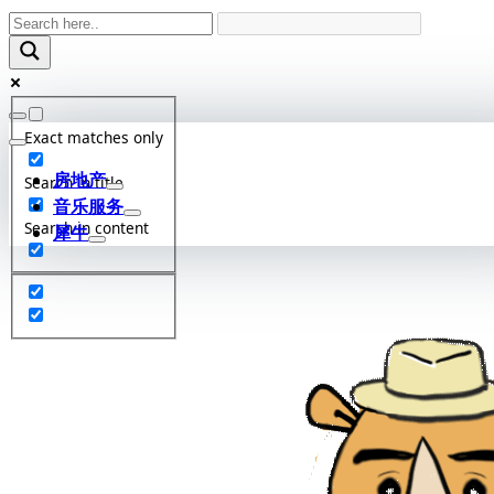
Skip
to
content
Exact matches only
房地产
Search in title
音乐服务
Search in content
犀牛