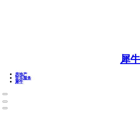
犀
房地产
音乐服务
犀牛