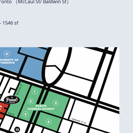
nto （McCaul St/ Baldwin St）
1546 sf