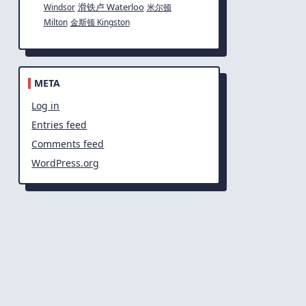
滑铁卢 Waterloo
Windsor
米尔顿
Milton
金斯顿 Kingston
META
Log in
Entries feed
Comments feed
WordPress.org