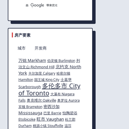
房产要素
城市
开发商
万锦 Markham
列
伯灵顿 Burlington
北约克 North
治文山 Richmond Hill
York
卡尔加里 Calgary
哈密尔顿
士嘉堡
Hamilton
国王城 King City
多伦多市 City
Scarborough
of Toronto
大瀑布 Niagara
奥克维尔 Oakville
Falls
奥罗拉 Aurora
密西沙加
宾顿 Brampton
Mississauga
怡陶碧谷
巴里 Barrie
旺市 Vaughan
Etobicoke
杜兰郡
Durham
桃源小镇 Stouffville
温莎