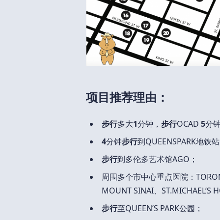
项目推荐理由：
步行
多大
1
分钟，
步行
OCAD
5
分
4
分钟
步行
到QUEENSPARK地
步行
到多伦多艺术馆AGO；
周围多个市中心重点医院：TORONTO G
MOUNT SINAI、ST.MICHAEL’S 
步行
至QUEEN’S PARK公园；