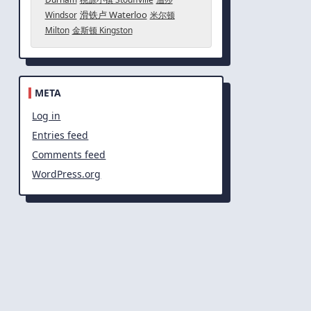
滑铁卢 Waterloo
Windsor
米尔顿
Milton
金斯顿 Kingston
META
Log in
Entries feed
Comments feed
WordPress.org