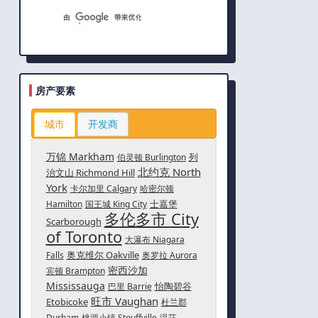
房产要素
城市
开发商
万锦 Markham
列
伯灵顿 Burlington
北约克 North
治文山 Richmond Hill
York
卡尔加里 Calgary
哈密尔顿
士嘉堡
Hamilton
国王城 King City
多伦多市 City
Scarborough
of Toronto
大瀑布 Niagara
奥克维尔 Oakville
Falls
奥罗拉 Aurora
密西沙加
宾顿 Brampton
Mississauga
怡陶碧谷
巴里 Barrie
旺市 Vaughan
Etobicoke
杜兰郡
Durham
桃源小镇 Stouffville
温莎