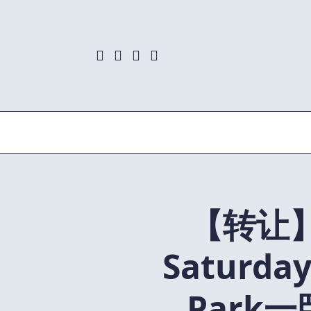
Skip
to
content
【转让
Saturday
Park一