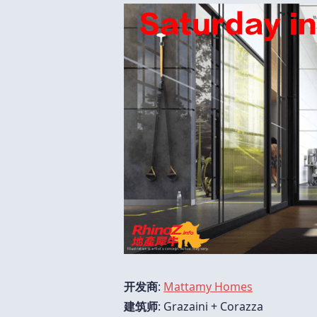
开发商
:
Mattamy Homes
建筑师
: Grazaini + Corazza