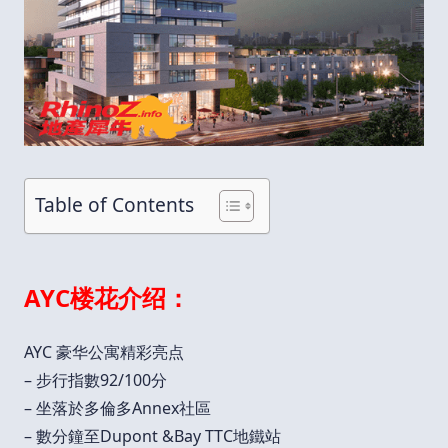
Table of Contents
AYC楼花介绍：
AYC 豪华公寓精彩亮点
– 步行指數92/100分
– 坐落於多倫多Annex社區
– 數分鐘至Dupont &Bay TTC地鐵站