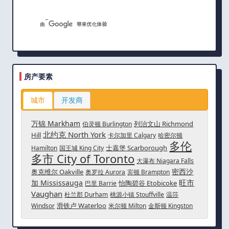
房产要素
城市
开发商
万锦 Markham
列治文山 Richmond
伯灵顿 Burlington
北约克 North York
Hill
卡尔加里 Calgary
哈密尔顿
多伦
士嘉堡 Scarborough
Hamilton
国王城 King City
多市 City of Toronto
大瀑布 Niagara Falls
密西沙
奥克维尔 Oakville
奥罗拉 Aurora
宾顿 Brampton
旺市
加 Mississauga
怡陶碧谷 Etobicoke
巴里 Barrie
Vaughan
杜兰郡 Durham
桃源小镇 Stouffville
温莎
滑铁卢 Waterloo
Windsor
米尔顿 Milton
金斯顿 Kingston