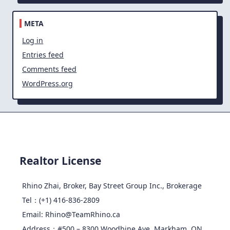
META
Log in
Entries feed
Comments feed
WordPress.org
Realtor License
Rhino Zhai, Broker, Bay Street Group Inc., Brokerage
Tel：(+1) 416-836-2809
Email: Rhino@TeamRhino.ca
Address：#500 – 8300 Woodbine Ave, Markham, ON,