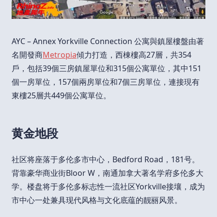
AYC – Annex Yorkville Connection 公寓與鎮屋樓盤由著
名開發商
Metropia
傾力打造，西棟樓高27層，共354
戶，包括39個三房鎮屋單位和315個公寓單位，其中151
個一房單位，157個兩房單位和7個三房單位，連接現有
東樓25層共449個公寓單位。
黄金地段
社区将座落于多伦多市中心，Bedford Road，181号。
背靠豪华商业街Bloor W，南通加拿大著名学府多伦多大
学。楼盘将于多伦多标志性一流社区Yorkville接壤，成为
市中心一处兼具现代风格与文化底蕴的靓丽风景。