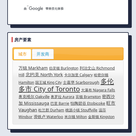
房产要素
城市
开发商
万锦 Markham
列治文山 Richmond
伯灵顿 Burlington
北约克 North York
Hill
卡尔加里 Calgary
哈密尔顿
多伦
士嘉堡 Scarborough
Hamilton
国王城 King City
多市 City of Toronto
大瀑布 Niagara Falls
密西沙
奥克维尔 Oakville
奥罗拉 Aurora
宾顿 Brampton
旺市
加 Mississauga
怡陶碧谷 Etobicoke
巴里 Barrie
Vaughan
杜兰郡 Durham
桃源小镇 Stouffville
温莎
滑铁卢 Waterloo
Windsor
米尔顿 Milton
金斯顿 Kingston