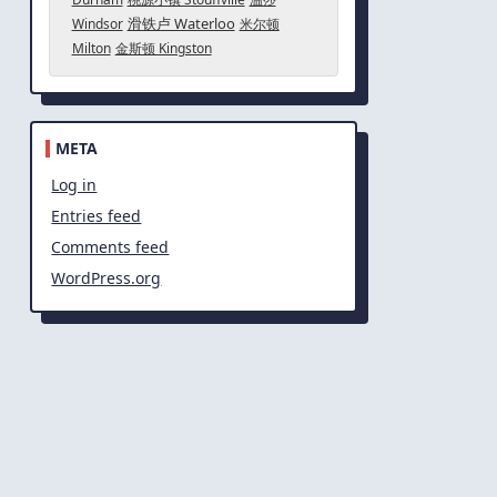
滑铁卢 Waterloo
Windsor
米尔顿
Milton
金斯顿 Kingston
META
Log in
Entries feed
Comments feed
WordPress.org