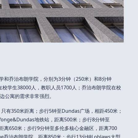
大学和乔治布朗学院，分别为3分钟（250米）和8分钟
学在校学生38000人，教职人员1700人；乔治布朗学院在校
对周边公寓的需求非常强烈。
ter，只有350米距离；步行5钟至Dundas广场，相距450米；
Yonge&Dundas地铁站，距离500米；步行8分钟至
ty Hall，距离650米；步行9分钟至多伦多核心金融区，距离700
llege乔治布朗学院，距离850米；步行13分钟Loblaws大型