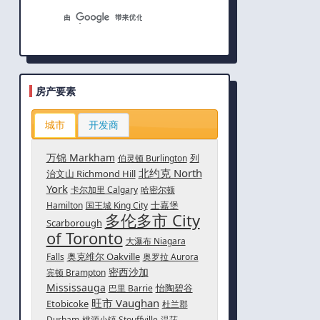
房产要素
城市
开发商
万锦 Markham
列
伯灵顿 Burlington
北约克 North
治文山 Richmond Hill
York
卡尔加里 Calgary
哈密尔顿
士嘉堡
Hamilton
国王城 King City
多伦多市 City
Scarborough
of Toronto
大瀑布 Niagara
奥克维尔 Oakville
Falls
奥罗拉 Aurora
密西沙加
宾顿 Brampton
Mississauga
怡陶碧谷
巴里 Barrie
旺市 Vaughan
Etobicoke
杜兰郡
Durham
桃源小镇 Stouffville
温莎