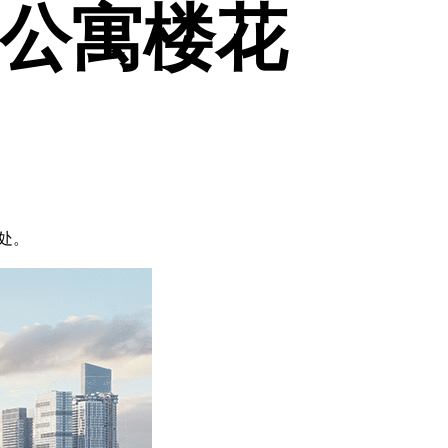
rn公寓楼花
界处。