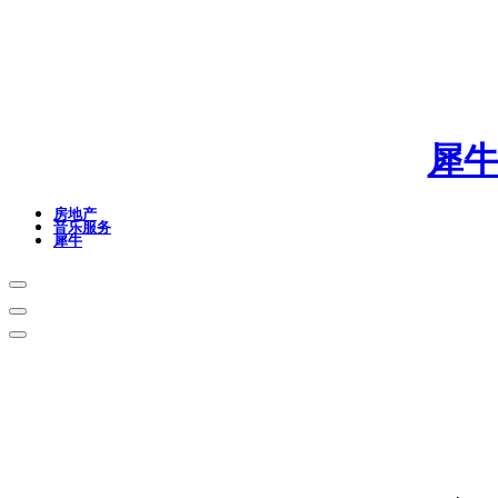
犀
房地产
音乐服务
犀牛