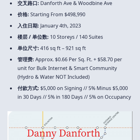
交叉路口:
Danforth Ave & Woodbine Ave
价格:
Starting From $498,990
入住日期:
January 4th, 2023
楼层 / 单位数:
10 Storeys / 140 Suites
单位尺寸:
416 sq ft – 921 sq ft
管理费:
Approx. $0.66 Per Sq. Ft. + $58.70 per
unit for Bulk Internet & Smart Community
(Hydro & Water NOT Included)
付款方式:
$5,000 on Signing // 5% Minus $5,000
in 30 Days // 5% in 180 Days // 5% on Occupancy