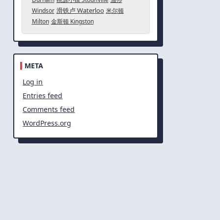
滑铁卢 Waterloo
Windsor
米尔顿
Milton
金斯顿 Kingston
META
Log in
Entries feed
Comments feed
WordPress.org