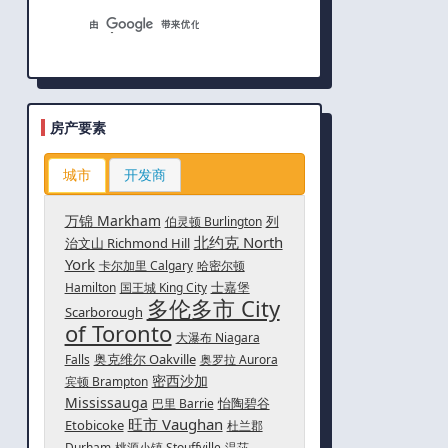
房产要素
城市
开发商
万锦 Markham
列
伯灵顿 Burlington
北约克 North
治文山 Richmond Hill
York
卡尔加里 Calgary
哈密尔顿
士嘉堡
Hamilton
国王城 King City
多伦多市 City
Scarborough
of Toronto
大瀑布 Niagara
奥克维尔 Oakville
Falls
奥罗拉 Aurora
密西沙加
宾顿 Brampton
Mississauga
怡陶碧谷
巴里 Barrie
旺市 Vaughan
Etobicoke
杜兰郡
Durham
桃源小镇 Stouffville
温莎