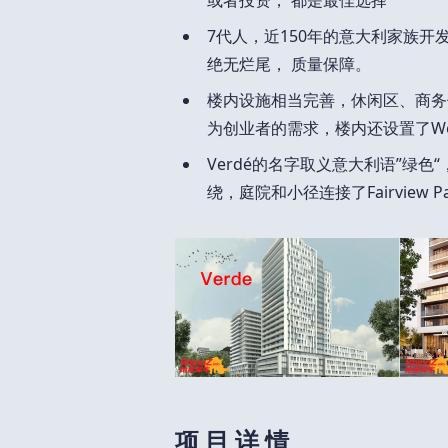
或者投资， 都是最佳选择
7代人，近150年的意大利家族开
绝无烂尾， 质量保障。
楼内设施相当完善，休闲区、商务
为创业者的需求，楼内还设置了WeW
Verdé的名字取义意大利语”绿
绕，庭院和小径连接了Fairview 
项 目 详 情