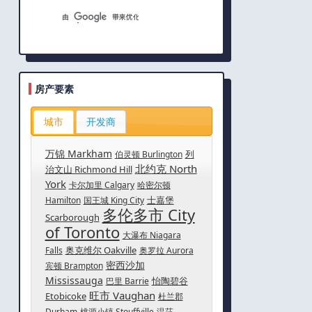
房产要素
城市
开发商
万锦 Markham
列
伯灵顿 Burlington
北约克 North
治文山 Richmond Hill
York
卡尔加里 Calgary
哈密尔顿
士嘉堡
Hamilton
国王城 King City
多伦多市 City
Scarborough
of Toronto
大瀑布 Niagara
奥克维尔 Oakville
Falls
奥罗拉 Aurora
密西沙加
宾顿 Brampton
Mississauga
怡陶碧谷
巴里 Barrie
旺市 Vaughan
Etobicoke
杜兰郡
Durham
桃源小镇 Stouffville
温莎