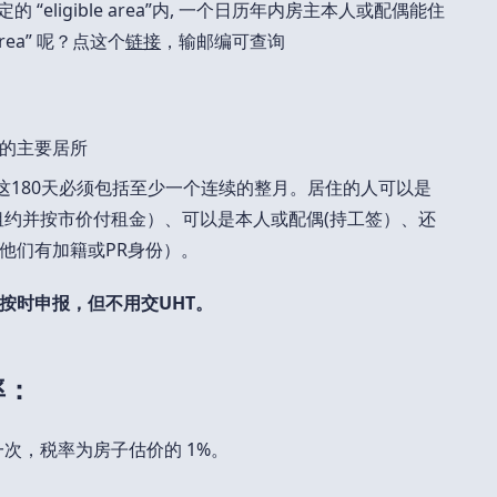
“eligible area”内, 一个日历年内房主本人或配偶能住
area” 呢？点这个
链接
，输邮编可查询
的主要居所
这180天必须包括至少一个连续的整月。居住的人可以是
租约并按市价付租金）、可以是本人或配偶(持工签）、还
他们有加籍或PR身份）。
按时申报，但不用交UHT。
率：
一次，税率为房子估价的 1%。