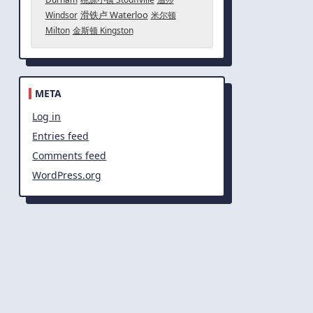
滑铁卢 Waterloo
Windsor
米尔顿
Milton
金斯顿 Kingston
META
Log in
Entries feed
Comments feed
WordPress.org