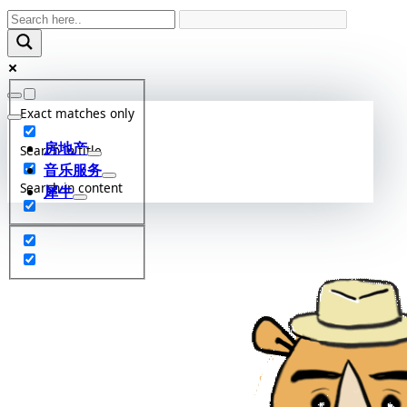
Skip
to
content
Exact matches only
房地产
Search in title
音乐服务
Search in content
犀牛