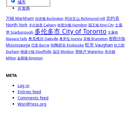
城市
开发商
北约克
万锦 Markham
列治文山 Richmond Hill
伯灵顿 Burlington
North York
士嘉
卡尔加里 Calgary
哈密尔顿 Hamilton
国王城 King City
多伦多市 City of Toronto
堡 Scarborough
大瀑布
密西沙加
奥克维尔 Oakville
Niagara Falls
奥罗拉 Aurora
宾顿 Brampton
旺市 Vaughan
Mississauga
怡陶碧谷 Etobicoke
巴里 Barrie
杜兰郡
滑铁卢 Waterloo
Durham
桃源小镇 Stouffville
温莎 Windsor
米尔顿
Milton
金斯顿 Kingston
META
Log in
Entries feed
Comments feed
WordPress.org