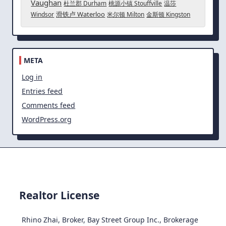
Vaughan
杜兰郡 Durham
桃源小镇 Stouffville
温莎
滑铁卢 Waterloo
Windsor
米尔顿 Milton
金斯顿 Kingston
META
Log in
Entries feed
Comments feed
WordPress.org
Realtor License
Rhino Zhai, Broker, Bay Street Group Inc., Brokerage