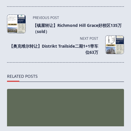
<span
PREVIOUS POST
class="nav-
【镇屋转让】Richmond Hill Grace好校区135万
subtitle
（sold）
screen-
NEXT POST
reader-
【奥克维尔转让】Distrikt Trailside二期1+1带车
text">Page</span>
位63万
RELATED POSTS