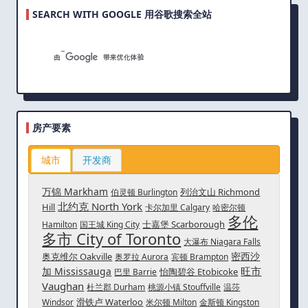
SEARCH WITH GOOGLE 用谷歌搜索全站
房产要素
城市
开发商
万锦 Markham
列治文山 Richmond
伯灵顿 Burlington
北约克 North York
Hill
卡尔加里 Calgary
哈密尔顿
多伦
士嘉堡 Scarborough
Hamilton
国王城 King City
多市 City of Toronto
大瀑布 Niagara Falls
密西沙
奥克维尔 Oakville
奥罗拉 Aurora
宾顿 Brampton
旺市
加 Mississauga
怡陶碧谷 Etobicoke
巴里 Barrie
Vaughan
杜兰郡 Durham
桃源小镇 Stouffville
温莎
滑铁卢 Waterloo
Windsor
米尔顿 Milton
金斯顿 Kingston