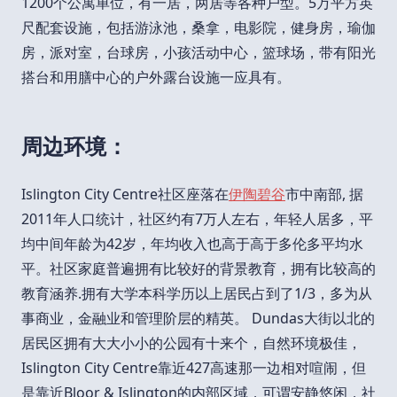
1200个公寓单位，有一居，两居等各种户型。5万平方英
尺配套设施，包括游泳池，桑拿，电影院，健身房，瑜伽
房，派对室，台球房，小孩活动中心，篮球场，带有阳光
搭台和用膳中心的户外露台设施一应具有。
周边环境：
Islington City Centre社区座落在
伊陶碧谷
市中南部, 据
2011年人口统计，社区约有7万人左右，年轻人居多，平
均中间年龄为42岁，年均收入也高于高于多伦多平均水
平。社区家庭普遍拥有比较好的背景教育，拥有比较高的
教育涵养.拥有大学本科学历以上居民占到了1/3，多为从
事商业，金融业和管理阶层的精英。 Dundas大街以北的
居民区拥有大大小小的公园有十来个，自然环境极佳，
Islington City Centre靠近427高速那一边相对喧闹，但
是靠近Bloor & Islington的内部区域，可谓安静悠闲，社