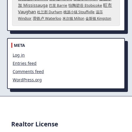
旺市
加 Mississauga
怡陶碧谷 Etobicoke
巴里 Barrie
Vaughan
杜兰郡 Durham
桃源小镇 Stouffville
温莎
滑铁卢 Waterloo
Windsor
米尔顿 Milton
金斯顿 Kingston
META
Log in
Entries feed
Comments feed
WordPress.org
Realtor License