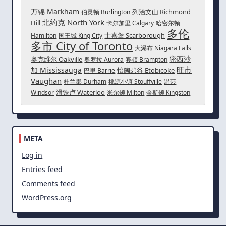
万锦 Markham
列治文山 Richmond
伯灵顿 Burlington
北约克 North York
Hill
卡尔加里 Calgary
哈密尔顿
多伦
士嘉堡 Scarborough
Hamilton
国王城 King City
多市 City of Toronto
大瀑布 Niagara Falls
密西沙
奥克维尔 Oakville
奥罗拉 Aurora
宾顿 Brampton
旺市
加 Mississauga
怡陶碧谷 Etobicoke
巴里 Barrie
Vaughan
杜兰郡 Durham
桃源小镇 Stouffville
温莎
滑铁卢 Waterloo
Windsor
米尔顿 Milton
金斯顿 Kingston
META
Log in
Entries feed
Comments feed
WordPress.org