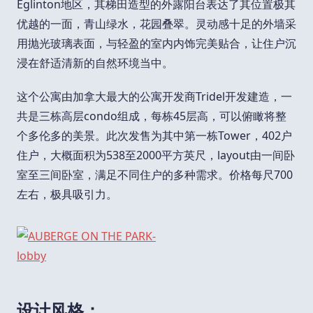
Eglinton地区，其梯田造型的外露阳台表达了其位置极其
优越的一面，青山绿水，花园叠翠。灵动感十足的外墙采
用抛光玻璃表面，与轻盈的室内内饰完美贴合，让住户沉
浸在舒适清新的自然环境当中。
这个公寓由加拿大最大的公寓开发商Tridel开发建造，一
共是三栋高层condo组成，每栋45层高，可以俯瞰将整
个多伦多的美景。此次发售为其中第一栋Tower，402户
住户，大概面积为538至2000平方英尺，layout由一间卧
室至三间卧室，满足不同住户的多种需求。价格每尺700
左右，极具吸引力。
设计风格：