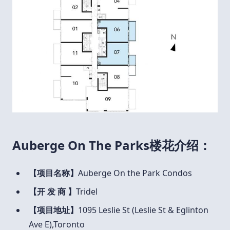
Auberge On The Parks楼花介绍：
【项目名称】
Auberge On the Park Condos
【开 发 商 】
Tridel
【项目地址】
1095 Leslie St (Leslie St & Eglinton
Ave E),Toronto