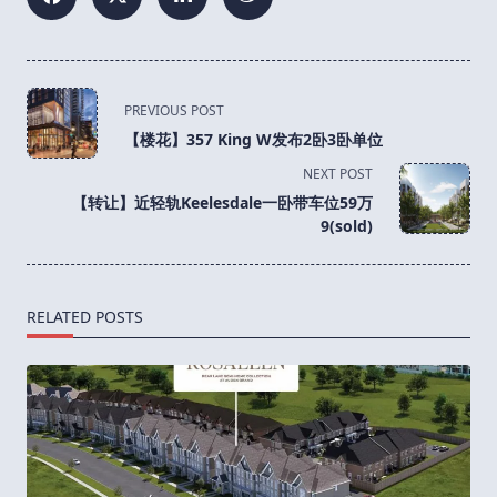
<span
PREVIOUS POST
class="nav-
【楼花】357 King W发布2卧3卧单位
subtitle
NEXT POST
screen-
【转让】近轻轨Keelesdale一卧带车位59万
reader-
9(sold)
text">Page</span>
RELATED POSTS