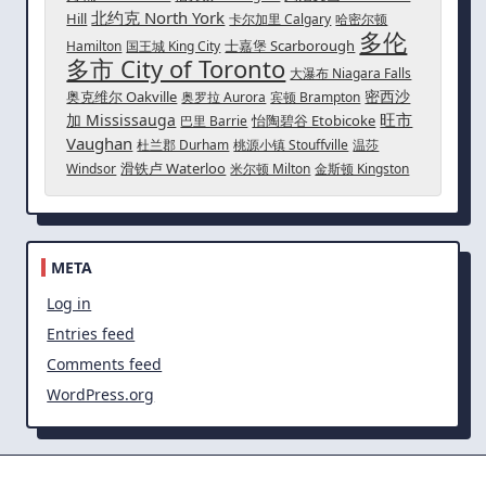
北约克 North York
Hill
卡尔加里 Calgary
哈密尔顿
多伦
士嘉堡 Scarborough
Hamilton
国王城 King City
多市 City of Toronto
大瀑布 Niagara Falls
密西沙
奥克维尔 Oakville
奥罗拉 Aurora
宾顿 Brampton
旺市
加 Mississauga
怡陶碧谷 Etobicoke
巴里 Barrie
Vaughan
杜兰郡 Durham
桃源小镇 Stouffville
温莎
滑铁卢 Waterloo
Windsor
米尔顿 Milton
金斯顿 Kingston
META
Log in
Entries feed
Comments feed
WordPress.org